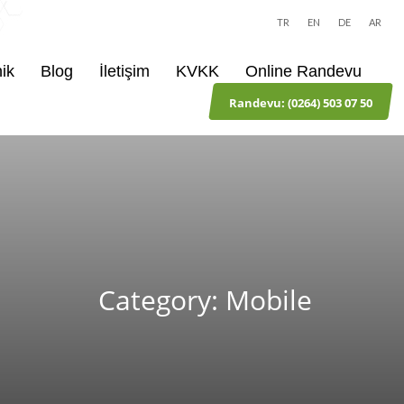
TR
EN
DE
AR
nik
Blog
İletişim
KVKK
Online Randevu
Randevu: ‪(0264) 503 07 50‬
Category: Mobile